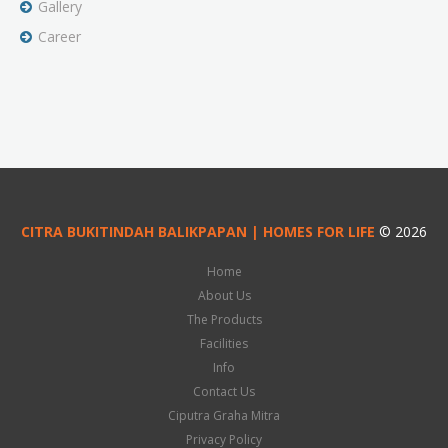
Gallery
Career
CITRA BUKITINDAH BALIKPAPAN | HOMES FOR LIFE
© 2026
Home
About Us
The Products
Facilities
Info
Contact Us
Ciputra Graha Mitra
Privacy Policy